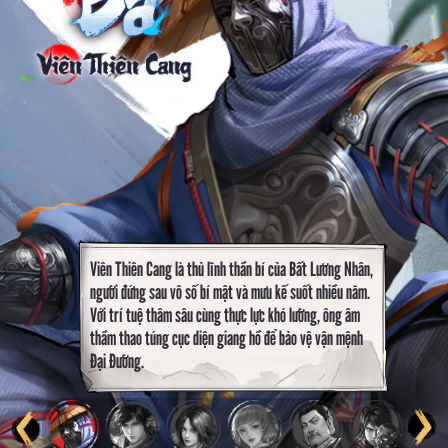
Viên Thiên Cang là thủ lĩnh thần bí của Bất Lương Nhân,
người đứng sau vô số bí mật và mưu kế suốt nhiều năm.
Với trí tuệ thâm sâu cùng thực lực khó lường, ông âm
thầm thao túng cục diện giang hồ để bảo vệ vận mệnh
Đại Đường.